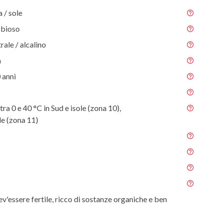
/ sole
abbioso
rale / alcalino
m
 anni
ra 0 e 40 °C in Sud e isole (zona 10),
e (zona 11)
ev'essere fertile, ricco di sostanze organiche e ben