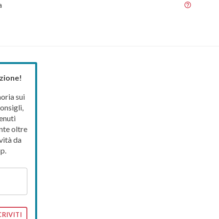
a
zione!
ria sui
onsigli,
enuti
nte oltre
vità da
p.
CRIVITI