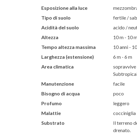
Esposizione alla luce
mezzombra 
Tipo di suolo
fertile / s
Acidità del suolo
acido / neut
Altezza
10 m - 10 
Tempo altezza massima
10 anni - 10
Larghezza (estensione)
6 m - 6 m
Area climatica
sopravvive t
Subtropical
Manutenzione
facile
Bisogno di acqua
poco
Profumo
leggero
Malattie
cocciniglia
Substrato
Il terreno d
drenato.