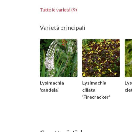
Tutte le varietà (9)
Varietà principali
Lysimachia
Lysimachia
Lys
'candela'
ciliata
cle
'Firecracker'