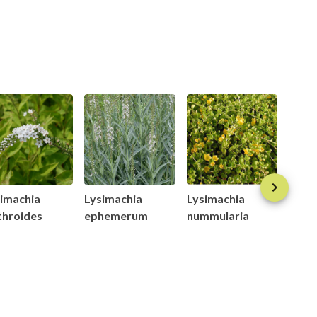
imachia
Lysimachia
Lysimachia
Lysi
throides
ephemerum
nummularia
numm
'Aure