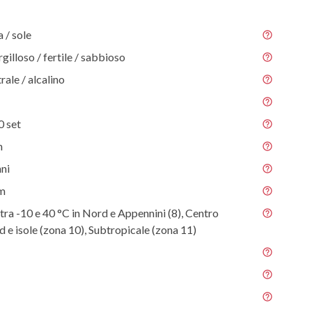
/ sole
gilloso / fertile / sabbioso
rale / alcalino
0 set
m
nni
 m
tra -10 e 40 °C in Nord e Appennini (8), Centro
ud e isole (zona 10), Subtropicale (zona 11)