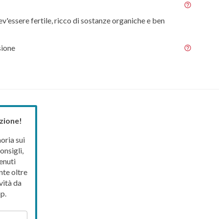
ev'essere fertile, ricco di sostanze organiche e ben
sione
zione!
ria sui
onsigli,
enuti
nte oltre
vità da
p.