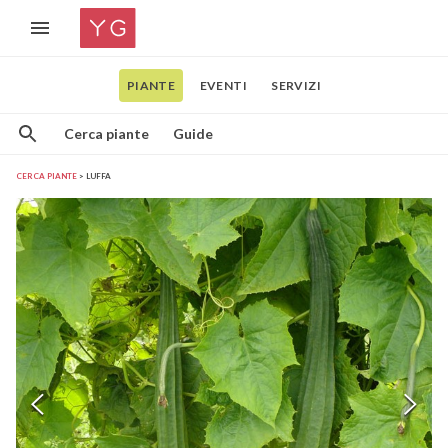
PIANTE
EVENTI
SERVIZI
Cerca piante
Guide
CERCA PIANTE
LUFFA