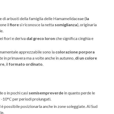
ie di arbusti della famiglia delle Hamamelidaceae (
la
one il
fiore
si riconosce la netta
somiglianza
), originaria
e.
ei fiori e deriva
dal greco loron
che significa cinghia e
ornamentale apprezzabile sono la
colorazione porpora
e in primavera ma a volte anche in autunno,
di un colore
ure
, il
formato ordinato
.
e o in pochi casi
semisempreverde
in quanto perde le
i -10°C per periodi prolungati.
d è possibile posizionarla anche in zone soleggiate. Al Sud
le.