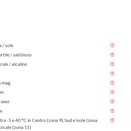
/ sole
ertile / sabbioso
rale / alcalino
5 mag
 m
 anni
 m
tra -5 e 40 °C in Centro (zona 9), Sud e isole (zona
picale (zona 11)