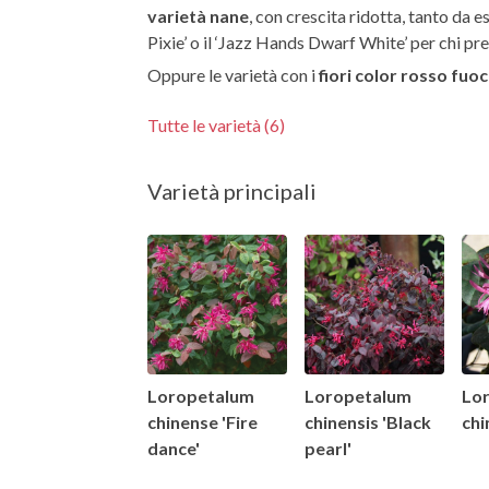
varietà nane
, con crescita ridotta, tanto da 
Pixie’ o il ‘Jazz Hands Dwarf White’ per chi pref
Oppure le varietà con i
fiori color rosso fuo
Tutte le varietà (6)
Varietà principali
Loropetalum
Loropetalum
Lo
chinense 'Fire
chinensis 'Black
chi
dance'
pearl'