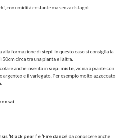
chi
, con umidità costante ma senza ristagni.
 alla formazione di
siepi
. In questo caso si consiglia la
50cm circa tra una pianta e l’altra.
icolare anche inserita in
siepi miste
, vicina a piante con
rde argenteo e il variegato. Per esempio molto azzeccato
.
bonsai
is ‘Black pearl’ e ‘Fire dance’
da conoscere anche