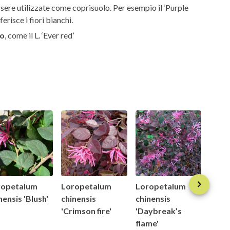
essere utilizzate come coprisuolo. Per esempio il ‘Purple
erisce i fiori bianchi.
co
, come il L. ‘Ever red’
ropetalum
Loropetalum
Loropetalum
Loro
nensis 'Blush'
chinensis
chinensis
chine
'Crimson fire'
'Daybreak’s
muffi
flame'