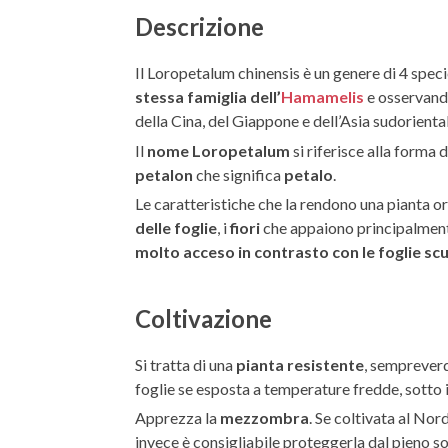
Descrizione
Il Loropetalum chinensis è un genere di 4 spec
stessa famiglia dell’
Hamamelis
e osservand
della Cina, del Giappone e dell’Asia sudoriental
Il
nome Loropetalum
si riferisce alla forma d
petalon
che significa
petalo
.
Le caratteristiche che la rendono una pianta 
delle foglie
, i
fiori
che appaiono principalment
molto acceso in contrasto con le foglie sc
Coltivazione
Si tratta di una
pianta resistente
, sempreverd
foglie se esposta a temperature fredde, sotto 
Apprezza la
mezzombra
. Se coltivata al Nor
invece è consigliabile proteggerla dal pieno so