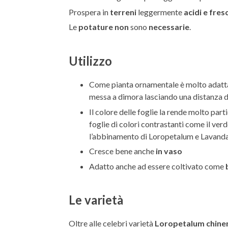
Prospera in
terreni
leggermente
acidi e fres
Le
potature
non
sono
necessarie
.
Utilizzo
Come pianta ornamentale è molto adatta
messa a dimora lasciando una distanza di 
Il colore delle foglie la rende molto part
foglie di colori contrastanti come il ve
l’abbinamento di Loropetalum e Lavanda
Cresce bene anche
in vaso
Adatto anche ad essere coltivato come
Le varietà
Oltre alle celebri varietà
Loropetalum chinens