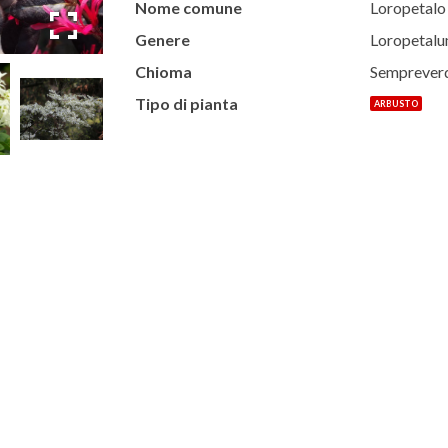
Nome comune
Loropetalo
Genere
Loropetal
Chioma
Semprever
Tipo di pianta
ARBUSTO