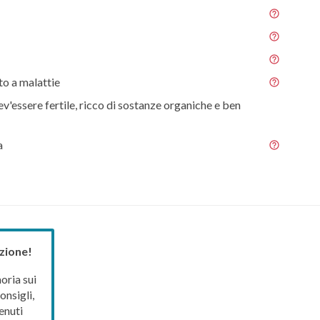
o a malattie
ev'essere fertile, ricco di sostanze organiche e ben
a
zione!
ria sui
onsigli,
enuti