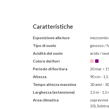
Caratteristiche
Esposizione alla luce
mezzombra 
Tipo di suolo
gessoso / f
Acidità del suolo
acido / neut
Colore dei fiori
Periodo di fioritura
20 mar > 1
Altezza
90 cm - 1,5
Tempo altezza massima
30 anni - 30
Larghezza (estensione)
1,5 m - 1,5
Area climatica
sopravvive 
10), Subtro