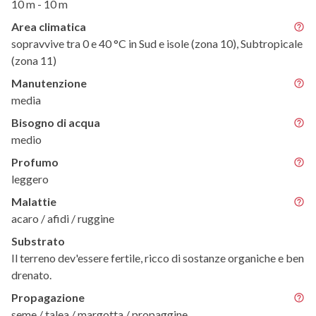
10 m - 10 m
Area climatica
sopravvive tra 0 e 40 °C in Sud e isole (zona 10), Subtropicale
(zona 11)
Manutenzione
media
Bisogno di acqua
medio
Profumo
leggero
Malattie
acaro / afidi / ruggine
Substrato
Il terreno dev'essere fertile, ricco di sostanze organiche e ben
drenato.
Propagazione
seme / talea / margotta / propaggine