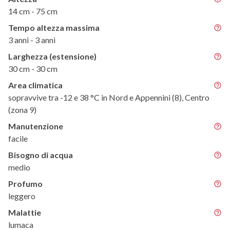
14 cm - 75 cm
Tempo altezza massima
3 anni - 3 anni
Larghezza (estensione)
30 cm - 30 cm
Area climatica
sopravvive tra -12 e 38 °C in Nord e Appennini (8), Centro
(zona 9)
Manutenzione
facile
Bisogno di acqua
medio
Profumo
leggero
Malattie
lumaca