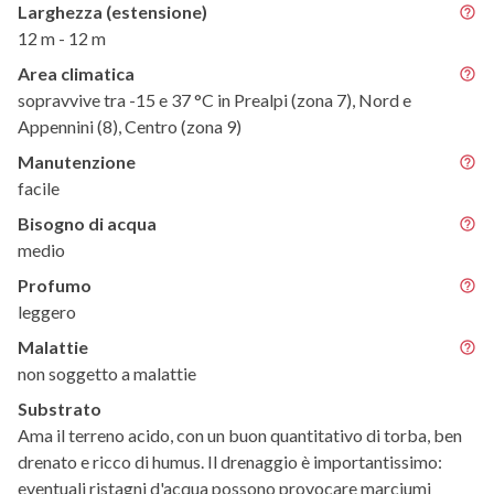
Larghezza (estensione)
12 m - 12 m
Area climatica
sopravvive tra -15 e 37 °C in Prealpi (zona 7), Nord e
Appennini (8), Centro (zona 9)
Manutenzione
facile
Bisogno di acqua
medio
Profumo
leggero
Malattie
non soggetto a malattie
Substrato
Ama il terreno acido, con un buon quantitativo di torba, ben
drenato e ricco di humus. Il drenaggio è importantissimo:
eventuali ristagni d'acqua possono provocare marciumi