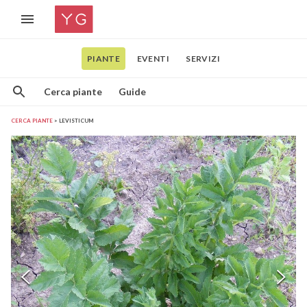
PIANTE
EVENTI
SERVIZI
Cerca piante
Guide
CERCA PIANTE
LEVISTICUM