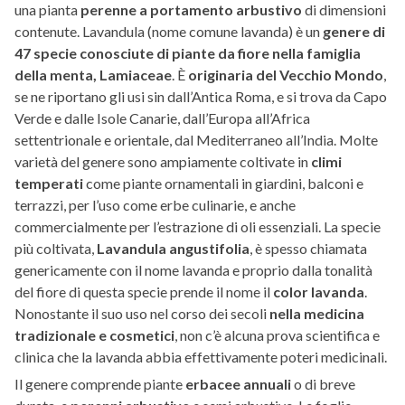
una pianta
perenne a portamento arbustivo
di dimensioni
contenute. Lavandula (nome comune lavanda) è un
genere di
47 specie conosciute di piante da fiore nella famiglia
della menta, Lamiaceae
. È
originaria del Vecchio Mondo
,
se ne riportano gli usi sin dall’Antica Roma, e si trova da Capo
Verde e dalle Isole Canarie, dall’Europa all’Africa
settentrionale e orientale, dal Mediterraneo all’India. Molte
varietà del genere sono ampiamente coltivate in
climi
temperati
come piante ornamentali in giardini, balconi e
terrazzi, per l’uso come erbe culinarie, e anche
commercialmente per l’estrazione di oli essenziali. La specie
più coltivata,
Lavandula angustifolia
, è spesso chiamata
genericamente con il nome lavanda e proprio dalla tonalità
del fiore di questa specie prende il nome il
color lavanda
.
Nonostante il suo uso nel corso dei secoli
nella medicina
tradizionale e cosmetici
, non c’è alcuna prova scientifica e
clinica che la lavanda abbia effettivamente poteri medicinali.
Il genere comprende piante
erbacee annuali
o di breve