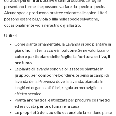
durata, e
perenni arbustive
e semi arbustive. Le foglie
presentano forme che possono variare da specie a specie.
Alcune specie producono brattee colorate alle apice. I fiori
possono essere blu, viola o lilla nelle specie selvatiche,
occasionalmente viola nerastro o giallastro.
Utilizzi
Come pianta ornamentale, la Lavanda si può piantare
in
giardino, in terrazzo e in balcone
. Se ne valorizzano
il
colore particolare delle foglie, la fioritura estiva, il
profumo
.
Le piante di lavanda sono valorizzate se piantate
in
gruppo, per comporre bordure
. Si pensi ai campi di
lavanda della Provenza dove la lavanda, piantata in
lunghi ed organizzati filari, regala un meraviglioso
effetto scenico.
Pianta
aromatica
, è utilizzata per produrre
cosmetici
ed essiccata
per profumare la casa
.
Le proprietà del suo olio essenziale
la rendono parte