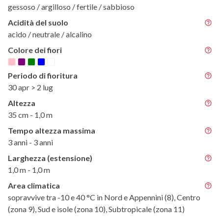
gessoso / argilloso / fertile / sabbioso
Acidità del suolo
acido / neutrale / alcalino
Colore dei fiori
Periodo di fioritura
30 apr > 2 lug
Altezza
35 cm - 1,0 m
Tempo altezza massima
3 anni - 3 anni
Larghezza (estensione)
1,0 m - 1,0 m
Area climatica
sopravvive tra -10 e 40 °C in Nord e Appennini (8), Centro
(zona 9), Sud e isole (zona 10), Subtropicale (zona 11)