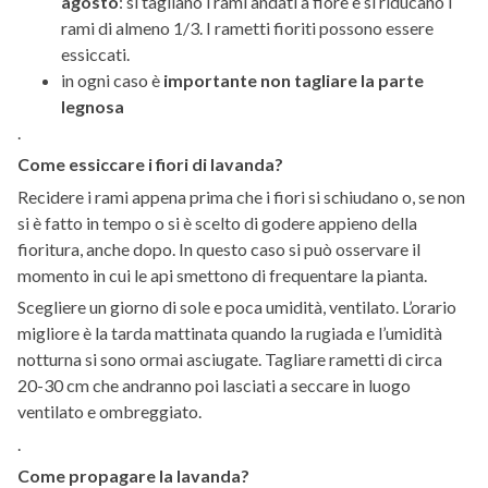
agosto
: si tagliano i rami andati a fiore e si riducano i
rami di almeno 1/3. I rametti fioriti possono essere
essiccati.
in ogni caso è
importante non tagliare la parte
legnosa
.
Come essiccare i fiori di lavanda?
Recidere i rami appena prima che i fiori si schiudano o, se non
si è fatto in tempo o si è scelto di godere appieno della
fioritura, anche dopo. In questo caso si può osservare il
momento in cui le api smettono di frequentare la pianta.
Scegliere un giorno di sole e poca umidità, ventilato. L’orario
migliore è la tarda mattinata quando la rugiada e l’umidità
notturna si sono ormai asciugate. Tagliare rametti di circa
20-30 cm che andranno poi lasciati a seccare in luogo
ventilato e ombreggiato.
.
Come propagare la lavanda?