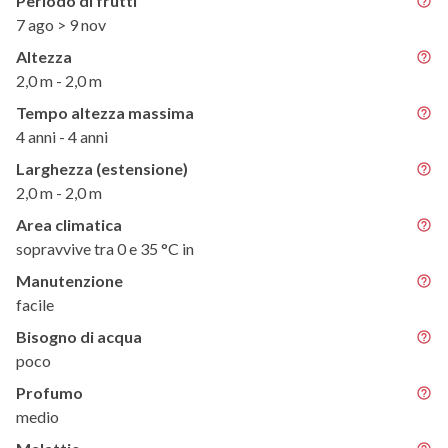
Periodo di frutti
7 ago > 9 nov
Altezza
2,0 m - 2,0 m
Tempo altezza massima
4 anni - 4 anni
Larghezza (estensione)
2,0 m - 2,0 m
Area climatica
sopravvive tra 0 e 35 °C in
Manutenzione
facile
Bisogno di acqua
poco
Profumo
medio