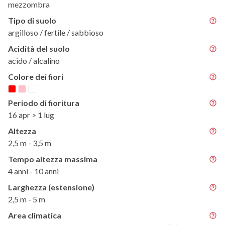
mezzombra
Tipo di suolo
argilloso / fertile / sabbioso
Acidità del suolo
acido / alcalino
Colore dei fiori
Periodo di fioritura
16 apr > 1 lug
Altezza
2,5 m - 3,5 m
Tempo altezza massima
4 anni - 10 anni
Larghezza (estensione)
2,5 m - 5 m
Area climatica