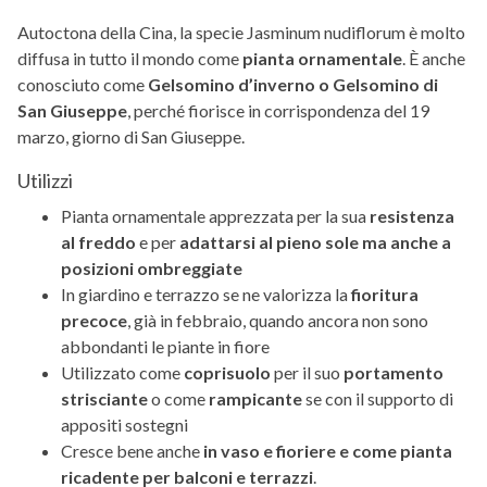
Autoctona della Cina, la specie Jasminum nudiflorum è molto
diffusa in tutto il mondo come
pianta ornamentale
. È anche
conosciuto come
Gelsomino d’inverno o Gelsomino di
San Giuseppe
, perché fiorisce in corrispondenza del 19
marzo, giorno di San Giuseppe.
Utilizzi
Pianta ornamentale apprezzata per la sua
resistenza
al freddo
e per
adattarsi al pieno sole ma anche a
posizioni ombreggiate
In giardino e terrazzo se ne valorizza la
fioritura
precoce
, già in febbraio, quando ancora non sono
abbondanti le piante in fiore
Utilizzato come
coprisuolo
per il suo
portamento
strisciante
o come
rampicante
se con il supporto di
appositi sostegni
Cresce bene anche
in vaso e fioriere e come pianta
ricadente per balconi e terrazzi
.