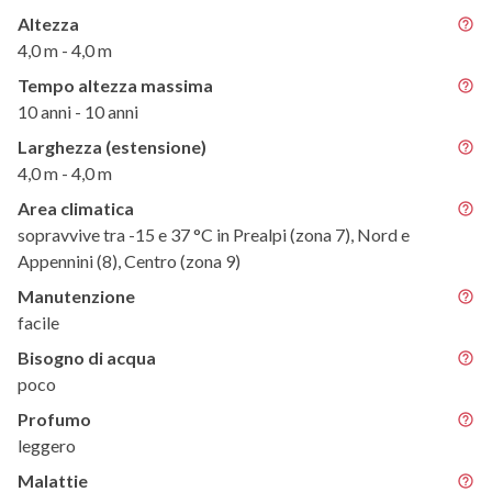
Altezza
4,0 m - 4,0 m
Tempo altezza massima
10 anni - 10 anni
Larghezza (estensione)
4,0 m - 4,0 m
Area climatica
sopravvive tra -15 e 37 °C in Prealpi (zona 7), Nord e
Appennini (8), Centro (zona 9)
Manutenzione
facile
Bisogno di acqua
poco
Profumo
leggero
Malattie