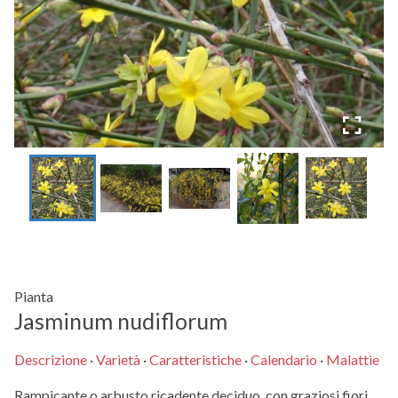
Pianta
Jasminum nudiflorum
Descrizione
·
Varietà
·
Caratteristiche
·
Calendario
·
Malattie
Rampicante o arbusto ricadente deciduo, con graziosi fiori