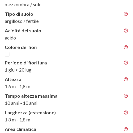
mezzombra / sole
Tipo di suolo
argilloso / fertile
Acidità del suolo
acido
Colore dei fiori
Periodo di fioritura
1 giu > 20 lug
Altezza
1,6 m - 1,8 m
Tempo altezza massima
10 anni - 10 anni
Larghezza (estensione)
1,8 m - 1,8 m
Area climatica