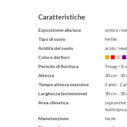
Caratteristiche
Esposizione alla luce
ombra / m
Tipo di suolo
fertile
Acidità del suolo
acido / neut
Colore dei fiori
Periodo di fioritura
9 mag > 8 o
Altezza
30 cm - 30
Tempo altezza massima
2 anni - 2 a
Larghezza (estensione)
30 cm - 30
Area climatica
sopravvive t
Subtropical
Manutenzione
facile