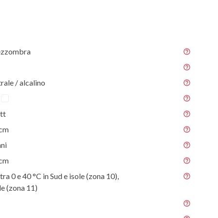
ezzombra
rale / alcalino
tt
 cm
nni
 cm
ra 0 e 40 °C in Sud e isole (zona 10),
e (zona 11)