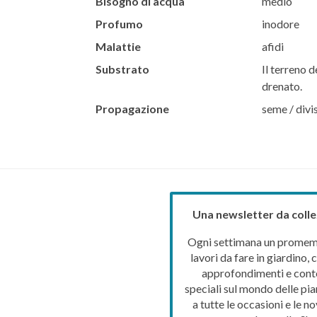
Bisogno di acqua
medio
Profumo
inodore
Malattie
afidi
Substrato
Il terreno d
drenato.
Propagazione
seme / divi
Una newsletter da colle
Ogni settimana un promemo
lavori da fare in giardino, c
approfondimenti e cont
speciali sul mondo delle pia
a tutte le occasioni e le no