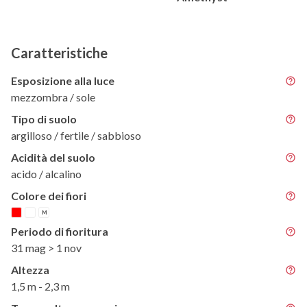
Caratteristiche
Esposizione alla luce
mezzombra / sole
Tipo di suolo
argilloso / fertile / sabbioso
Acidità del suolo
acido / alcalino
Colore dei fiori
M
Periodo di fioritura
31 mag > 1 nov
Altezza
1,5 m - 2,3 m