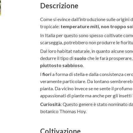
Descrizione
Come si evince dall’introduzione sulle origini d
tropicale:
temperature miti, non troppo sole
In Italia per questo sono spesso coltivate co
scarseggia, potrebbero non produrre le fioritu
Dal loro habitat naturale, in quanto alcune son
dedurre il tipo di
suolo
che le farà prosperare
piuttosto sabbioso
.
I
fiori
a forma di stella e dalla consistenza cero
veramente particolare. Da lontano sembrerebbe
pianta. Da vicino invece se ne sente il profumo e
appassionati di piante ma anche per gli insetti 
Curiosità
: Questo genere è stato nominato d
botanico Thomas Hoy.
Coltivazione