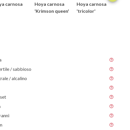
ya carnosa
Hoya carnosa
Hoya carnosa
Hoya 
'Krimson queen'
'tricolor'
a
ertile / sabbioso
rale / alcalino
 set
m
 anni
 m