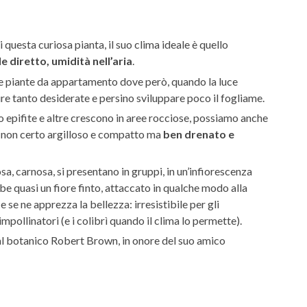
i questa curiosa pianta, il suo clima ideale è quello
 diretto, umidità nell’aria
.
me piante da appartamento dove però, quando la luce
re tanto desiderate e persino sviluppare poco il fogliame.
o epifite e altre crescono in aree rocciose, possiamo anche
, non certo argilloso e compatto ma
ben drenato e
sa, carnosa, si presentano in gruppi, in un’infiorescenza
 quasi un fiore finto, attaccato in qualche modo alla
 se ne apprezza la bellezza: irresistibile per gli
impollinatori (e i colibrì quando il clima lo permette).
al botanico Robert Brown, in onore del suo amico