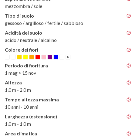
mezzombra / sole
Tipo di suolo
gessoso / argilloso / fertile / sabbioso
Acidità del suolo
acido / neutrale / alcalino
Colore dei fiori
M
Periodo di fioritura
1 mag > 15 nov
Altezza
1,0 m - 2,0 m
Tempo altezza massima
10 anni - 10 anni
Larghezza (estensione)
1,0 m - 1,0 m
Area climatica