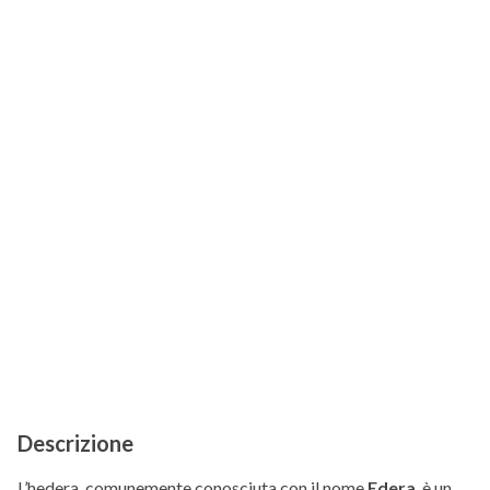
Descrizione
L’hedera, comunemente conosciuta con il nome
Edera
, è un