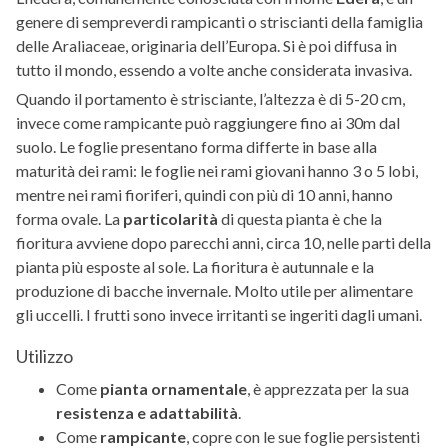
genere di sempreverdi rampicanti o striscianti della famiglia
delle Araliaceae, originaria dell’Europa. Si è poi diffusa in
tutto il mondo, essendo a volte anche considerata invasiva.
Quando il portamento è strisciante, l’altezza è di 5-20 cm,
invece come rampicante può raggiungere fino ai 30m dal
suolo. Le foglie presentano forma differte in base alla
maturità dei rami: le foglie nei rami giovani hanno 3 o 5 lobi,
mentre nei rami fioriferi, quindi con più di 10 anni, hanno
forma ovale. La
particolarità
di questa pianta è che la
fioritura avviene dopo parecchi anni, circa 10, nelle parti della
pianta più esposte al sole. La fioritura è autunnale e la
produzione di bacche invernale. Molto utile per alimentare
gli uccelli. I frutti sono invece irritanti se ingeriti dagli umani.
Utilizzo
Come
pianta ornamentale
, è apprezzata per la sua
resistenza e adattabilità
.
Come
rampicante
, copre con le sue foglie persistenti