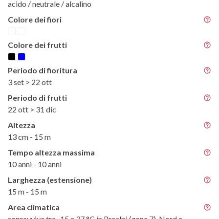
acido / neutrale / alcalino
Colore dei fiori
Colore dei frutti
Periodo di fioritura
3 set > 22 ott
Periodo di frutti
22 ott > 31 dic
Altezza
13 cm - 15 m
Tempo altezza massima
10 anni - 10 anni
Larghezza (estensione)
15 m - 15 m
Area climatica
sopravvive tra -15 e 37 °C in Prealpi (zona 7), Nord e