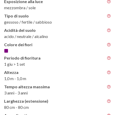
Esposizione alla luce
mezzombra / sole
Tipo di suolo
gessoso / fertile / sabbioso
Acidità del suolo
acido / neutrale / alcalino
Colore dei fiori
Periodo di fioritura
1 giu > 1 set
Altezza
1,0 m - 1,0 m
Tempo altezza massima
3 anni - 3 anni
Larghezza (estensione)
80 cm - 80 cm