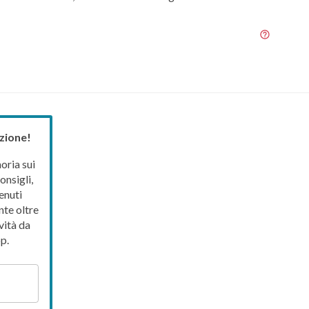
zione!
ria sui
onsigli,
enuti
nte oltre
vità da
p.