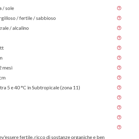
/ sole
gilloso / fertile / sabbioso
rale / alcalino
tt
 m
2 mesi
 cm
tra 5 e 40 °C in Subtropicale (zona 11)
ev'essere fertile, ricco di sostanze organiche e ben