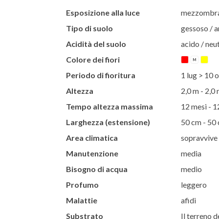
Esposizione alla luce
mezzombra 
Tipo di suolo
gessoso / ar
Acidità del suolo
acido / neut
Colore dei fiori
M
Periodo di fioritura
1 lug > 10 o
Altezza
2,0 m - 2,0
Tempo altezza massima
12 mesi - 1
Larghezza (estensione)
50 cm - 50
Area climatica
sopravvive 
Manutenzione
media
Bisogno di acqua
medio
Profumo
leggero
Malattie
afidi
Substrato
Il terreno d