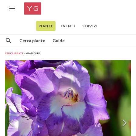
PIANTE
EVENTI
SERVIZI
Cerca piante
Guide
CERCA PIANTE
GLADIOLUS