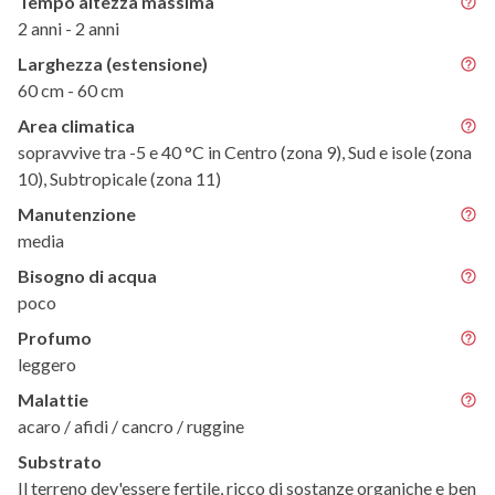
Tempo altezza massima
2 anni - 2 anni
Larghezza (estensione)
60 cm - 60 cm
Area climatica
sopravvive tra -5 e 40 °C in Centro (zona 9), Sud e isole (zona
10), Subtropicale (zona 11)
Manutenzione
media
Bisogno di acqua
poco
Profumo
leggero
Malattie
acaro / afidi / cancro / ruggine
Substrato
Il terreno dev'essere fertile, ricco di sostanze organiche e ben