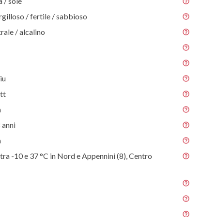
/ sole
gilloso / fertile / sabbioso
rale / alcalino
iu
tt
m
 anni
m
tra -10 e 37 °C in Nord e Appennini (8), Centro