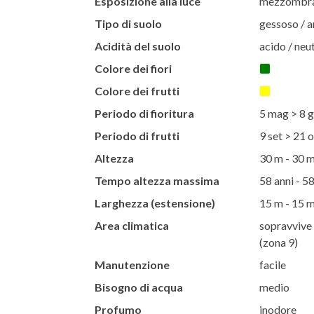
Esposizione alla luce
mezzombra 
Tipo di suolo
gessoso / ar
Acidità del suolo
acido / neut
Colore dei fiori
Colore dei frutti
Periodo di fioritura
5 mag > 8 g
Periodo di frutti
9 set > 21 o
Altezza
30 m - 30 
Tempo altezza massima
58 anni - 58
Larghezza (estensione)
15 m - 15 
Area climatica
sopravvive 
(zona 9)
Manutenzione
facile
Bisogno di acqua
medio
Profumo
inodore