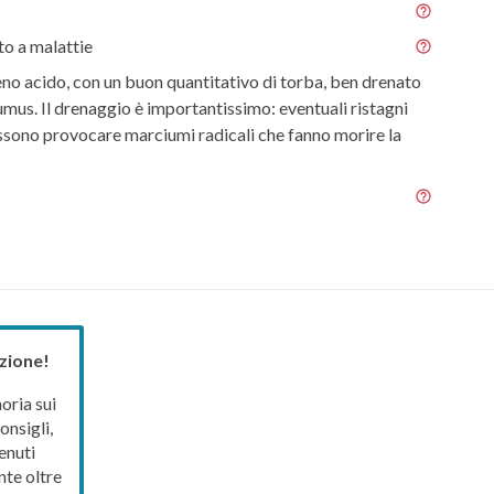
o a malattie
eno acido, con un buon quantitativo di torba, ben drenato
humus. Il drenaggio è importantissimo: eventuali ristagni
sono provocare marciumi radicali che fanno morire la
zione!
ria sui
onsigli,
enuti
nte oltre