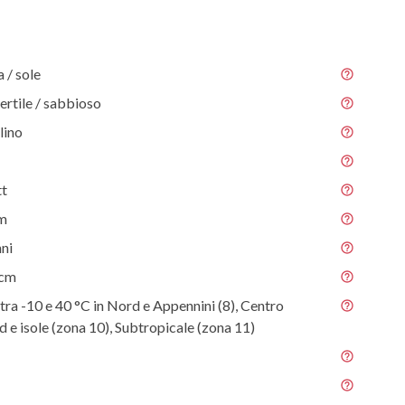
/ sole
fertile / sabbioso
lino
tt
 m
nni
 cm
tra -10 e 40 °C in Nord e Appennini (8), Centro
ud e isole (zona 10), Subtropicale (zona 11)