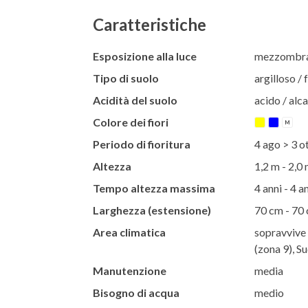
Caratteristiche
Esposizione alla luce
mezzombra 
Tipo di suolo
argilloso / 
Acidità del suolo
acido / alca
Colore dei fiori
M
Periodo di fioritura
4 ago > 3 o
Altezza
1,2 m - 2,0
Tempo altezza massima
4 anni - 4 a
Larghezza (estensione)
70 cm - 70
Area climatica
sopravvive 
(zona 9), S
Manutenzione
media
Bisogno di acqua
medio