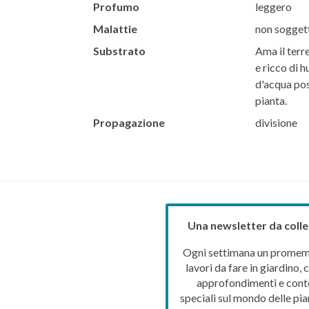
Profumo
leggero
Malattie
non soggett
Substrato
Ama il terr
e ricco di 
d'acqua pos
pianta.
Propagazione
divisione
Una newsletter da colle
Ogni settimana un promemo
lavori da fare in giardino, c
approfondimenti e cont
speciali sul mondo delle pia