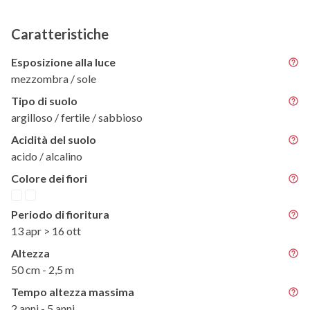
Caratteristiche
Esposizione alla luce
mezzombra / sole
Tipo di suolo
argilloso / fertile / sabbioso
Acidità del suolo
acido / alcalino
Colore dei fiori
Periodo di fioritura
13 apr > 16 ott
Altezza
50 cm - 2,5 m
Tempo altezza massima
2 anni - 5 anni