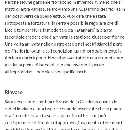
Perché alcune gardenie fioriscono in inverno? A meno che si
tratti di altra varietà, se troviamo una G. jasminoides fiorita in
periodi diversi da quello estivo, vuol dire che è stata
sottoposta a forzatura: in serra è possibile regolare ore di
luce e temperatura in modo tale da ‘ingannare’ la pianta
facendole credere che è arrivata la stagione giusta per fiorire.
Una volta arrivata nelle nostre case e nei nostri giardini però
è difficile riprodurre tali condizioni quindi probabilmente la
fioritura durerà poco. Non vi spaventate se una promettente
gardenia piena di boccioli in pieno inverno, li perde
all’improvviso… non siete voi i pollici neri!
.
Rinvaso
Sarà necessario cambiare il vaso della Gardenia quanto le
radici iniziano a fuoriuscire e quando osservate che la pianta
è sofferente. Infatti a scarsa quantità di terreno può
corrispondere difficoltà di approvvigionamento di elementi
nutritivi ed impossibilità di corretto sviluppo radicale. Per il