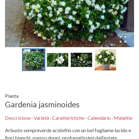
Pianta
Gardenia jasminoides
Descrizione
·
Varietà
·
Caratteristiche
·
Calendario
·
Malattie
Arbusto sempreverde acidofilo con un bel fogliame lucido e
fiori bianchi, spesso doppi, profumatissimi dall’estate