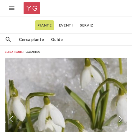
PIANTE
EVENTI
SERVIZI
Cerca piante
Guide
CERCA PIANTE
GALANTHUS