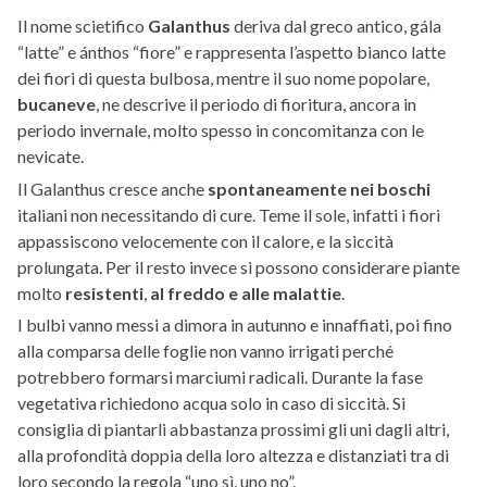
Il nome scietifico
Galanthus
deriva dal greco antico, gála
“latte” e ánthos “fiore” e rappresenta l’aspetto bianco latte
dei fiori di questa bulbosa, mentre il suo nome popolare,
bucaneve
, ne descrive il periodo di fioritura, ancora in
periodo invernale, molto spesso in concomitanza con le
nevicate.
Il Galanthus cresce anche
spontaneamente
nei boschi
italiani non necessitando di cure. Teme il sole, infatti i fiori
appassiscono velocemente con il calore, e la siccità
prolungata. Per il resto invece si possono considerare piante
molto
resistenti
,
al freddo e alle malattie
.
I bulbi vanno messi a dimora in autunno e innaffiati, poi fino
alla comparsa delle foglie non vanno irrigati perché
potrebbero formarsi marciumi radicali. Durante la fase
vegetativa richiedono acqua solo in caso di siccità. Si
consiglia di piantarli abbastanza prossimi gli uni dagli altri,
alla profondità doppia della loro altezza e distanziati tra di
loro secondo la regola “uno sì, uno no”.