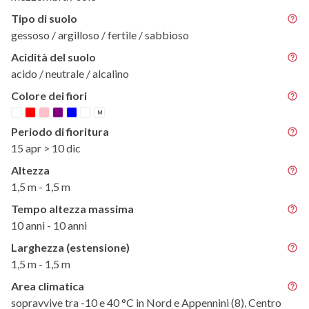
Tipo di suolo
gessoso / argilloso / fertile / sabbioso
Acidità del suolo
acido / neutrale / alcalino
Colore dei fiori
M
Periodo di fioritura
15 apr > 10 dic
Altezza
1,5 m - 1,5 m
Tempo altezza massima
10 anni - 10 anni
Larghezza (estensione)
1,5 m - 1,5 m
Area climatica
sopravvive tra -10 e 40 °C in Nord e Appennini (8), Centro