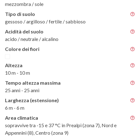
mezzombra / sole
Tipo di suolo
gessoso / argilloso / fertile / sabbioso
Acidità del suolo
acido / neutrale / alcalino
Colore dei fiori
Altezza
10 m - 10 m
Tempo altezza massima
25 anni - 25 anni
Larghezza (estensione)
6 m - 6 m
Area climatica
sopravvive tra -15 e 37 °C in Prealpi (zona 7), Nord e
Appennini (8), Centro (zona 9)