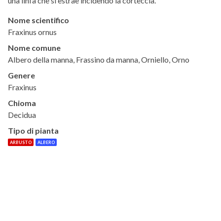
una linfa che si estrae incidendo la corteccia.
Nome scientifico
Fraxinus ornus
Nome comune
Albero della manna, Frassino da manna, Orniello, Orno
Genere
Fraxinus
Chioma
Decidua
Tipo di pianta
ARBUSTO
ALBERO