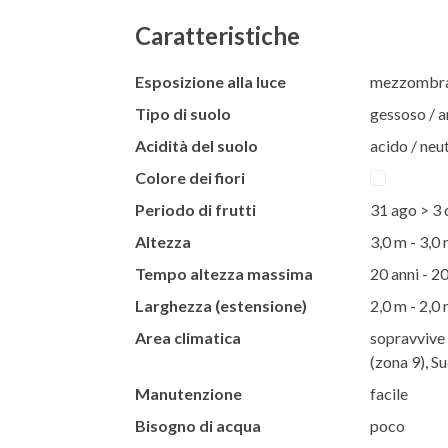
Caratteristiche
Esposizione alla luce
mezzombra 
Tipo di suolo
gessoso / ar
Acidità del suolo
acido / neut
Colore dei fiori
Periodo di frutti
31 ago > 3 
Altezza
3,0 m - 3,0
Tempo altezza massima
20 anni - 20
Larghezza (estensione)
2,0 m - 2,0
Area climatica
sopravvive 
(zona 9), S
Manutenzione
facile
Bisogno di acqua
poco