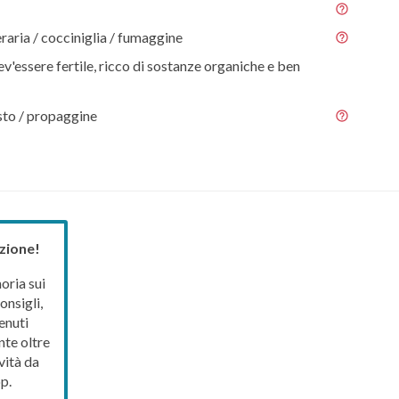
eraria / cocciniglia / fumaggine
ev'essere fertile, ricco di sostanze organiche e ben
esto / propaggine
zione!
ria sui
onsigli,
enuti
nte oltre
vità da
p.