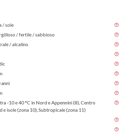
/ sole
gilloso / fertile / sabbioso
rale / alcalino
dic
 m
 anni
 m
tra -10 e 40 °C in Nord e Appennini (8), Centro
ud e isole (zona 10), Subtropicale (zona 11)