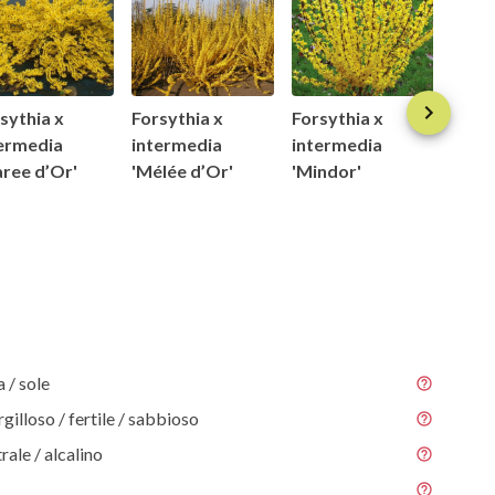
sythia x
Forsythia x
Forsythia x
Forsy
ermedia
intermedia
intermedia
inte
ree d’Or'
'Mélée d’Or'
'Mindor'
'Nim
/ sole
gilloso / fertile / sabbioso
rale / alcalino