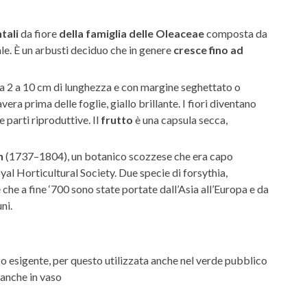
tali
da fiore
della famiglia delle Oleaceae
composta da
tale. È un arbusti deciduo che in genere
cresce fino ad
da 2 a 10 cm di lunghezza e con margine seghettato o
vera prima delle foglie, giallo brillante. I fiori diventano
 parti riproduttive. Il
frutto
è una capsula secca,
h
(1737–1804), un botanico scozzese che era capo
al Horticultural Society. Due specie di forsythia,
che a fine ‘700 sono state portate dall’Asia all’Europa e da
ni.
co esigente, per questo utilizzata anche nel verde pubblico
 anche in vaso