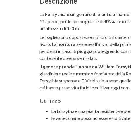
Descrizione
La
Forsythia è un genere di piante ornamen
11 specie, per lo più originarie dell’Asia orien
un’altezza di 1-3 m
.
Le
foglie
sono opposte, semplici o trifoliate, 
liscio. La
fioritura
avviene all’inizio della prima
pendenti in caso di pioggia proteggendo così le
contenente diversi semi alati.
Il genere prende il nome da William Forsyt
giardiniere reale e membro fondatore della Roy
Forsythia suspensa e F. Viridissima sono quelle 
cui hanno preso vita ibridi e cultivar oggi comu
Utilizzo
La Forsytha è una pianta resistente e po
le varietà nane possono essere coltivate