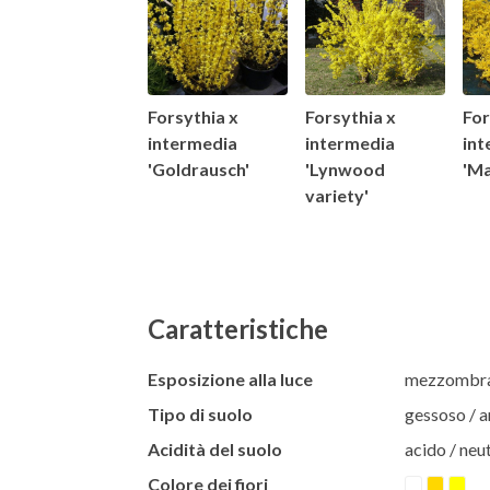
Forsythia x
Forsythia x
For
intermedia
intermedia
int
'Goldrausch'
'Lynwood
'Ma
variety'
Caratteristiche
Esposizione alla luce
mezzombra 
Tipo di suolo
gessoso / ar
Acidità del suolo
acido / neut
Colore dei fiori