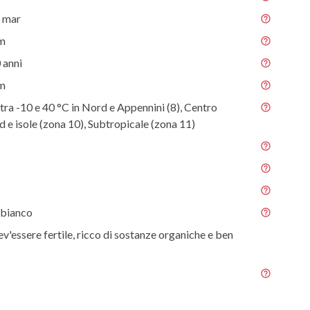
1 mar
 m
 anni
 m
tra -10 e 40 °C in Nord e Appennini (8), Centro
ud e isole (zona 10), Subtropicale (zona 11)
 bianco
ev'essere fertile, ricco di sostanze organiche e ben