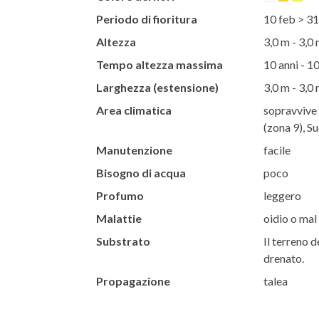
Periodo di fioritura
10 feb > 3
Altezza
3,0 m - 3,0
Tempo altezza massima
10 anni - 10
Larghezza (estensione)
3,0 m - 3,0
Area climatica
sopravvive 
(zona 9), S
Manutenzione
facile
Bisogno di acqua
poco
Profumo
leggero
Malattie
oidio o mal
Substrato
Il terreno d
drenato.
Propagazione
talea