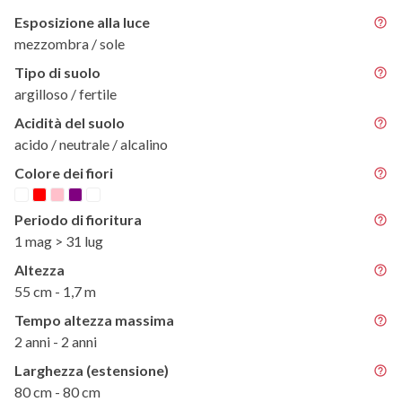
Esposizione alla luce
mezzombra / sole
Tipo di suolo
argilloso / fertile
Acidità del suolo
acido / neutrale / alcalino
Colore dei fiori
Periodo di fioritura
1 mag > 31 lug
Altezza
55 cm - 1,7 m
Tempo altezza massima
2 anni - 2 anni
Larghezza (estensione)
80 cm - 80 cm