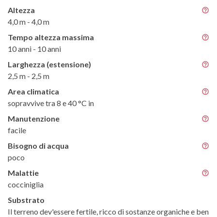
Altezza
4,0 m - 4,0 m
Tempo altezza massima
10 anni - 10 anni
Larghezza (estensione)
2,5 m - 2,5 m
Area climatica
sopravvive tra 8 e 40 °C in
Manutenzione
facile
Bisogno di acqua
poco
Malattie
cocciniglia
Substrato
Il terreno dev'essere fertile, ricco di sostanze organiche e ben