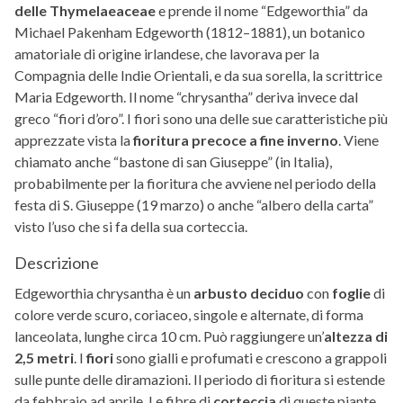
delle Thymelaeaceae
e prende il nome “Edgeworthia” da
Michael Pakenham Edgeworth (1812–1881), un botanico
amatoriale di origine irlandese, che lavorava per la
Compagnia delle Indie Orientali, e da sua sorella, la scrittrice
Maria Edgeworth. Il nome “chrysantha” deriva invece dal
greco “fiori d’oro”. I fiori sono una delle sue caratteristiche più
apprezzate vista la
fioritura precoce a fine inverno
. Viene
chiamato anche “bastone di san Giuseppe” (in Italia),
probabilmente per la fioritura che avviene nel periodo della
festa di S. Giuseppe (19 marzo) o anche “albero della carta”
visto l’uso che si fa della sua corteccia.
Descrizione
Edgeworthia chrysantha è un
arbusto deciduo
con
foglie
di
colore verde scuro, coriaceo, singole e alternate, di forma
lanceolata, lunghe circa 10 cm. Può raggiungere un’
altezza di
2,5 metri
. I
fiori
sono gialli e profumati e crescono a grappoli
sulle punte delle diramazioni. Il periodo di fioritura si estende
da febbraio ad aprile. Le fibre di
corteccia
di queste piante