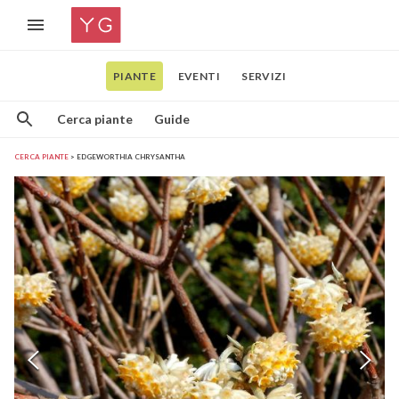
PIANTE
EVENTI
SERVIZI
Cerca piante
Guide
CERCA PIANTE
EDGEWORTHIA CHRYSANTHA