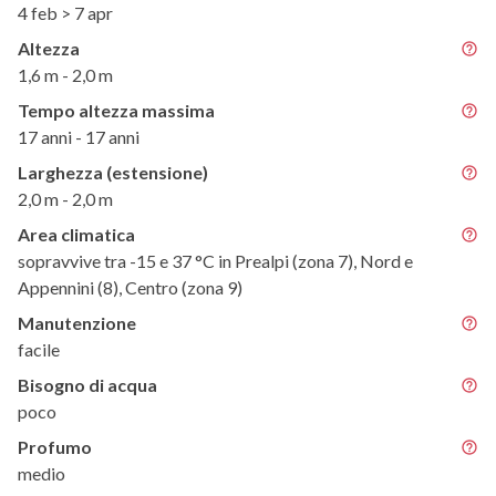
4 feb > 7 apr
Altezza
1,6 m - 2,0 m
Tempo altezza massima
17 anni - 17 anni
Larghezza (estensione)
2,0 m - 2,0 m
Area climatica
sopravvive tra -15 e 37 °C in Prealpi (zona 7), Nord e
Appennini (8), Centro (zona 9)
Manutenzione
facile
Bisogno di acqua
poco
Profumo
medio