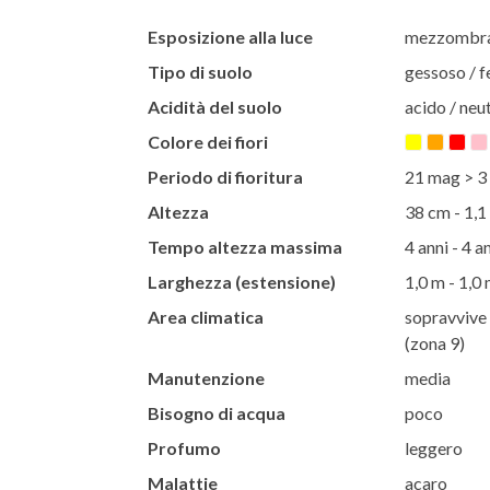
Esposizione alla luce
mezzombra 
Tipo di suolo
gessoso / f
Acidità del suolo
acido / neut
Colore dei fiori
Periodo di fioritura
21 mag > 3 
Altezza
38 cm - 1,1
Tempo altezza massima
4 anni - 4 a
Larghezza (estensione)
1,0 m - 1,0
Area climatica
sopravvive 
(zona 9)
Manutenzione
media
Bisogno di acqua
poco
Profumo
leggero
Malattie
acaro