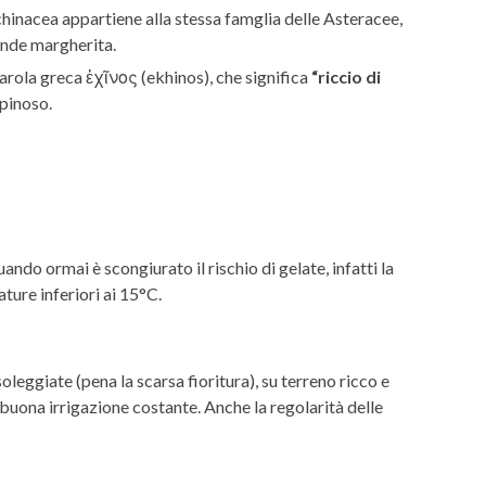
Echinacea appartiene alla stessa famglia delle Asteracee,
ande margherita.
arola greca ἐχῖνος (ekhinos), che significa
“riccio di
spinoso.
ando ormai è scongiurato il rischio di gelate, infatti la
ure inferiori ai 15°C.
oleggiate (pena la scarsa fioritura), su terreno ricco e
 buona irrigazione costante. Anche la regolarità delle