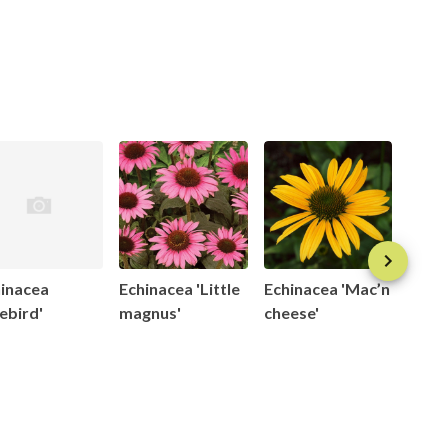
inacea
Echinacea 'Little
Echinacea 'Mac’n
Echi
rebird'
magnus'
cheese'
'Oran