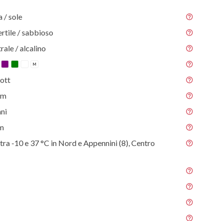
/ sole
ertile / sabbioso
rale / alcalino
M
ott
 m
nni
 m
tra -10 e 37 °C in Nord e Appennini (8), Centro