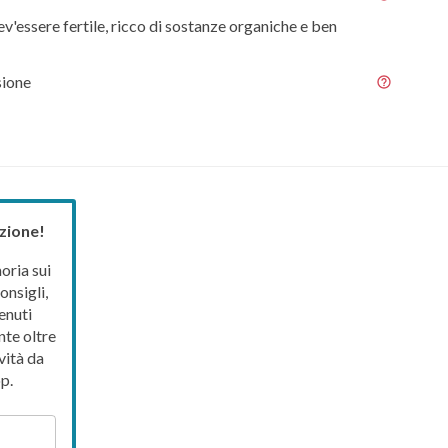
ev'essere fertile, ricco di sostanze organiche e ben
sione
zione!
ria sui
onsigli,
enuti
nte oltre
vità da
p.