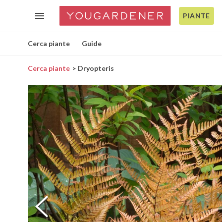
PIANTE
Cerca piante
Guide
Cerca piante
Dryopteris