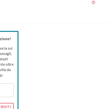
zione!
ria sui
onsigli,
enuti
nte oltre
vità da
p.
CRIVITI