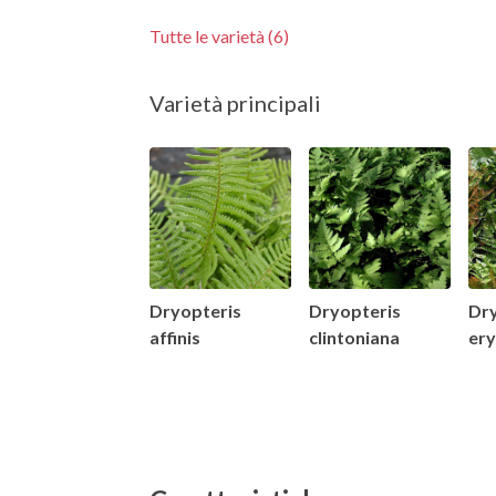
Tutte le varietà (6)
Varietà principali
Dryopteris
Dryopteris
Dr
affinis
clintoniana
er