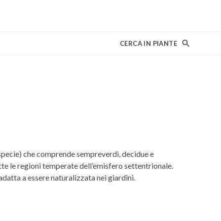
CERCA IN PIANTE
specie) che comprende sempreverdi, decidue e
te le regioni temperate dell’emisfero settentrionale.
datta a essere naturalizzata nei giardini.