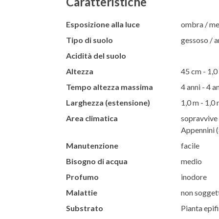
Caratteristiche
Esposizione alla luce
ombra / m
Tipo di suolo
gessoso / ar
Acidità del suolo
Altezza
45 cm - 1,0
Tempo altezza massima
4 anni - 4 a
Larghezza (estensione)
1,0 m - 1,0
Area climatica
sopravvive 
Appennini (
Manutenzione
facile
Bisogno di acqua
medio
Profumo
inodore
Malattie
non soggett
Substrato
Pianta epifi