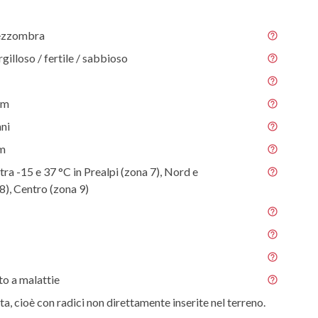
ezzombra
gilloso / fertile / sabbioso
 m
nni
 m
tra -15 e 37 °C in Prealpi (zona 7), Nord e
8), Centro (zona 9)
o a malattie
ta, cioè con radici non direttamente inserite nel terreno.