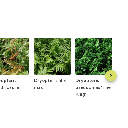
yopteris
Dryopteris filix-
Dryopteris
Dryo
ythrosora
mas
pseudomas 'The
walli
King'