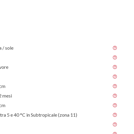
/ sole
vore
 cm
2 mesi
 cm
tra 5 e 40 °C in Subtropicale (zona 11)