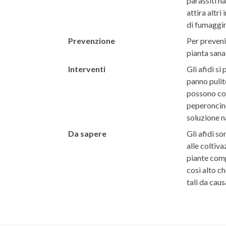
parassiti h
attira altri
di fumaggin
Prevenzione
Per preveni
pianta sana
Interventi
Gli afidi s
panno pulito
possono com
peperoncino
soluzione n
Da sapere
Gli afidi so
alle coltiva
piante comp
così alto c
tali da cau