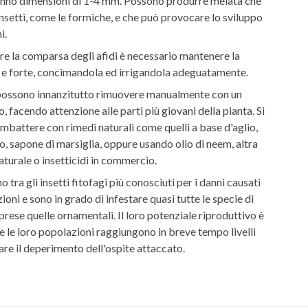
anno dimensioni di 1-4 mm. Possono produrre melata che
 insetti, come le formiche, e che può provocare lo sviluppo
i.
re la comparsa degli afidi è necessario mantenere la
 e forte, concimandola ed irrigandola adeguatamente.
i possono innanzitutto rimuovere manualmente con un
, facendo attenzione alle parti più giovani della pianta. Si
battere con rimedi naturali come quelli a base d'aglio,
, sapone di marsiglia, oppure usando olio di neem, altra
aturale o insetticidi in commercio.
no tra gli insetti fitofagi più conosciuti per i danni causati
zioni e sono in grado di infestare quasi tutte le specie di
rese quelle ornamentali. Il loro potenziale riproduttivo è
he le loro popolazioni raggiungono in breve tempo livelli
sare il deperimento dell'ospite attaccato.