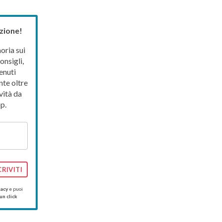
zione!
ria sui
onsigli,
enuti
nte oltre
vità da
p.
CRIVITI
vacy
e puoi
un click