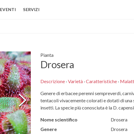
EVENTI
SERVIZI
Pianta
Drosera
Descrizione
·
Varietà
·
Caratteristiche
·
Malatt
Genere di erbacee perenni sempreverdi, carniv
tentacoli vivacemente colorati e dotati di una s
insetti. La specie più conosciuta è la D. capensi
Nome scientifico
Drosera
Genere
Drosera