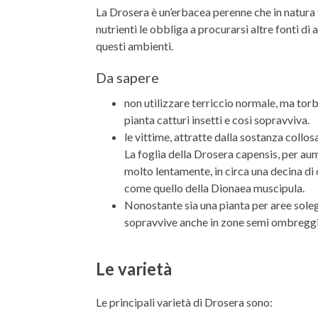
La Drosera è un’erbacea perenne che in natura v
nutrienti le obbliga a procurarsi altre fonti d
questi ambienti.
Da sapere
non utilizzare terriccio normale, ma torb
pianta catturi insetti e così sopravviva.
le vittime, attratte dalla sostanza coll
La foglia della Drosera capensis, per aum
molto lentamente, in circa una decina di 
come quello della Dionaea muscipula.
Nonostante sia una pianta per aree solegg
sopravvive anche in zone semi ombreggi
Le varietà
Le principali varietà di Drosera sono: