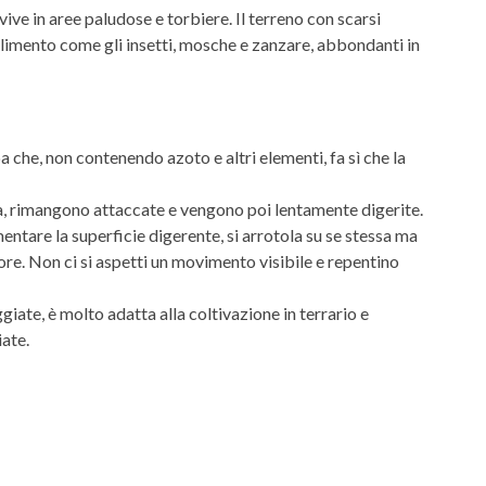
ive in aree paludose e torbiere. Il terreno con scarsi
i alimento come gli insetti, mosche e zanzare, abbondanti in
a che, non contenendo azoto e altri elementi, fa sì che la
osa, rimangono attaccate e vengono poi lentamente digerite.
entare la superficie digerente, si arrotola su se stessa ma
ore. Non ci si aspetti un movimento visibile e repentino
iate, è molto adatta alla coltivazione in terrario e
ate.