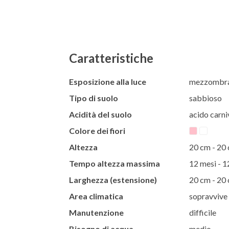
Caratteristiche
Esposizione alla luce
mezzombra 
Tipo di suolo
sabbioso
Acidità del suolo
acido carni
Colore dei fiori
Altezza
20 cm - 20
Tempo altezza massima
12 mesi - 1
Larghezza (estensione)
20 cm - 20
Area climatica
sopravvive 
Manutenzione
difficile
Bisogno di acqua
medio