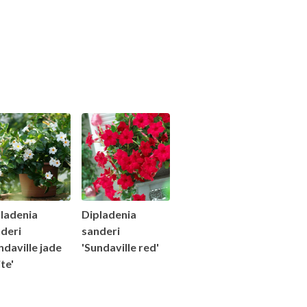
ladenia
Dipladenia
deri
sanderi
ndaville jade
'Sundaville red'
te'