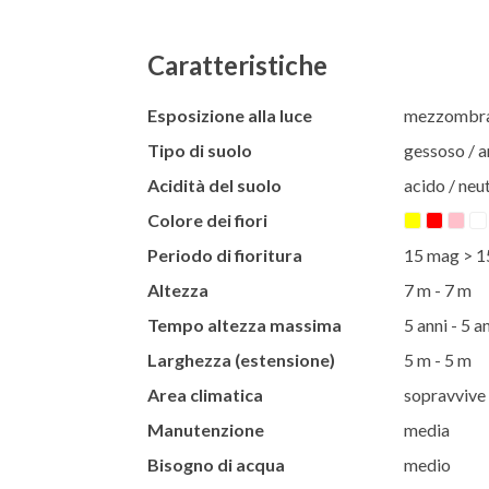
Caratteristiche
Esposizione alla luce
mezzombra 
Tipo di suolo
gessoso / ar
Acidità del suolo
acido / neut
Colore dei fiori
Periodo di fioritura
15 mag > 1
Altezza
7 m - 7 m
Tempo altezza massima
5 anni - 5 a
Larghezza (estensione)
5 m - 5 m
Area climatica
sopravvive 
Manutenzione
media
Bisogno di acqua
medio