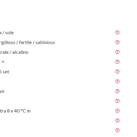
/ sole
gilloso / fertile / sabbioso
rale / alcalino
M
5 set
nni
tra 8 e 40 °C in