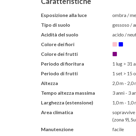
Caratteristiche
Esposizione alla luce
ombra / m
Tipo di suolo
gessoso / ar
Acidità del suolo
acido / neut
Colore dei fiori
Colore dei frutti
Periodo di fioritura
1 lug > 31 
Periodo di frutti
1 set > 15 o
Altezza
2,0 m - 2,0
Tempo altezza massima
3 anni - 3 a
Larghezza (estensione)
1,0 m - 1,0
Area climatica
sopravvive 
(zona 9), S
Manutenzione
facile