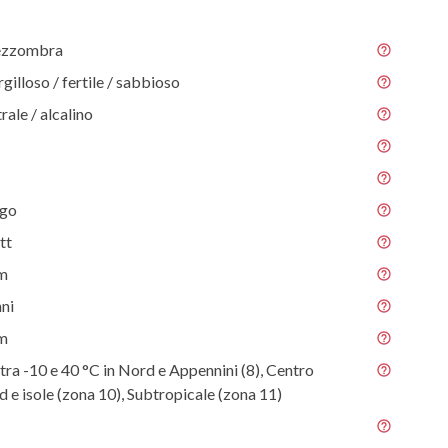
ezzombra
gilloso / fertile / sabbioso
rale / alcalino
ago
tt
 m
nni
 m
tra -10 e 40 °C in Nord e Appennini (8), Centro
ud e isole (zona 10), Subtropicale (zona 11)