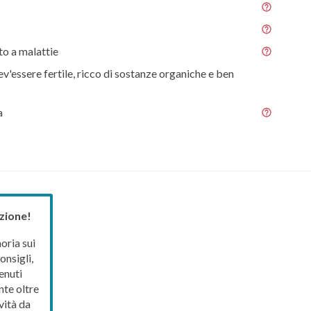
o a malattie
ev'essere fertile, ricco di sostanze organiche e ben
a
zione!
ria sui
onsigli,
enuti
nte oltre
vità da