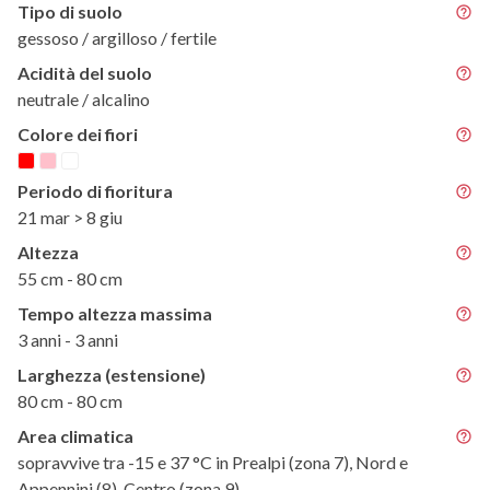
Tipo di suolo
gessoso / argilloso / fertile
Acidità del suolo
neutrale / alcalino
Colore dei fiori
Periodo di fioritura
21 mar > 8 giu
Altezza
55 cm - 80 cm
Tempo altezza massima
3 anni - 3 anni
Larghezza (estensione)
80 cm - 80 cm
Area climatica
sopravvive tra -15 e 37 °C in Prealpi (zona 7), Nord e
Appennini (8), Centro (zona 9)