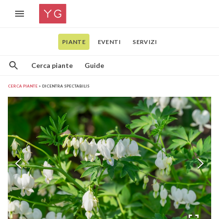
PIANTE
EVENTI
SERVIZI
Cerca piante
Guide
CERCA PIANTE
DICENTRA SPECTABILIS