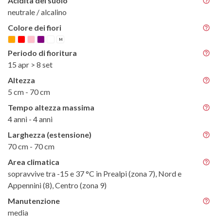
Acidità del suolo
neutrale / alcalino
Colore dei fiori
M
Periodo di fioritura
15 apr > 8 set
Altezza
5 cm - 70 cm
Tempo altezza massima
4 anni - 4 anni
Larghezza (estensione)
70 cm - 70 cm
Area climatica
sopravvive tra -15 e 37 °C in Prealpi (zona 7), Nord e
Appennini (8), Centro (zona 9)
Manutenzione
media