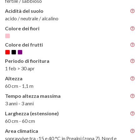
fertile / sabbioso
Acidità del suolo
acido / neutrale / alcalino
Colore dei fiori
Colore dei frutti
Periodo di fioritura
1 feb > 30 apr
Altezza
60 cm - 1,1 m
Tempo altezza massima
3 anni - 3 anni
Larghezza (estensione)
60 cm - 60 cm
Area climatica
sopravvive tra -15 e 40 °C in Prealpi (zona 7), Nord e