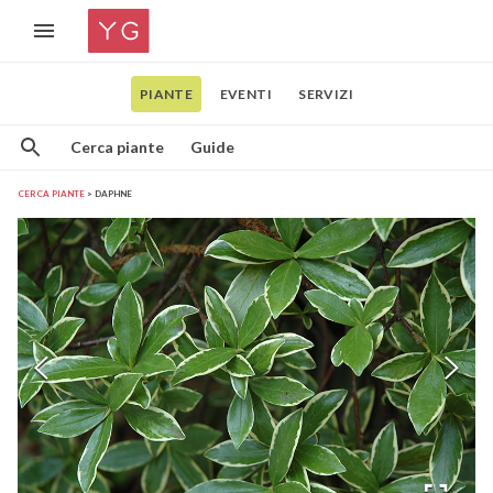
PIANTE
EVENTI
SERVIZI
Cerca piante
Guide
CERCA PIANTE
DAPHNE