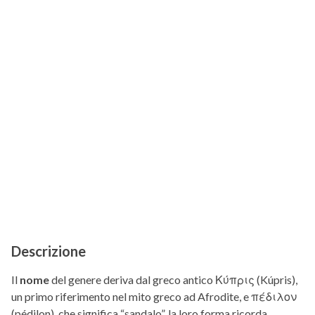
Descrizione
Il
nome
del genere deriva dal greco antico Κύπρις (Kúpris),
un primo riferimento nel mito greco ad Afrodite, e πέδιλον
(pédilon), che significa “sandalo”, la loro forma ricorda