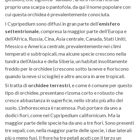
proprio una scarpa o pantofola, da qui il nome popolare con
cui questa orchidea è prevalentemente conociuta.
I Cypripedium sono diffusi in gran parte dell’
emisfero
settentrionale
, compresa la maggior parte dell’Europa e
dell’Africa, Russia, Cina, Asia centrale, Canada, Stati Uniti,
Messico e America centrale, prevalentemente nei climi
temperati e subtropicali, ma alcune specie crescono nella
tundra dell’Alaska e della Siberia, un habitat insolitamente
freddo per le orchidee (crescono sotto la neve e fioriscono
quando la neve si scioglie) e altre ancora in aree tropicali.
Si tratta di
orchidee terrestri
, e come è comune per questo
tipo di orchidee, presentano rizoma corto e robusto che
cresce abbastanza in superficie, nello strato più alto del
suolo. L’infiorescenza è racemosa. Può portare da uno a
dodici fiori, come nel Cypripedium californicum. Ma la
maggior parte delle specie ha da uno a tre fiori. Sono presenti
tre sepali, con, nella maggior parte delle specie, i due laterali
più o meno fusi. Il fiore ha tre petali acuti con il terzo un