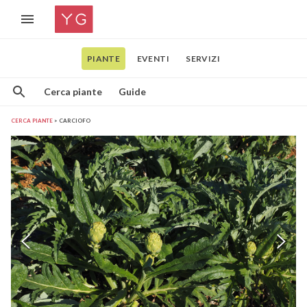
PIANTE
EVENTI
SERVIZI
Cerca piante
Guide
CERCA PIANTE
CARCIOFO