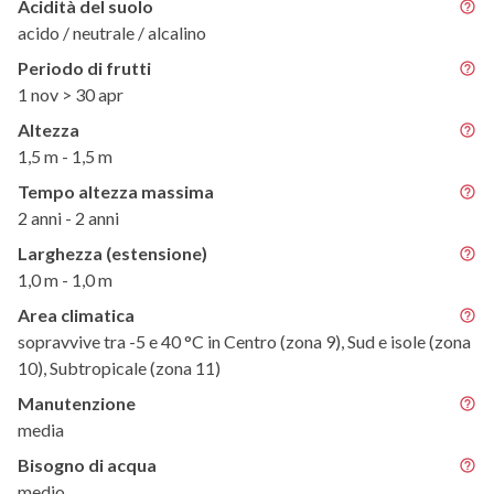
Acidità del suolo
acido / neutrale / alcalino
Periodo di frutti
1 nov > 30 apr
Altezza
1,5 m - 1,5 m
Tempo altezza massima
2 anni - 2 anni
Larghezza (estensione)
1,0 m - 1,0 m
Area climatica
sopravvive tra -5 e 40 °C in Centro (zona 9), Sud e isole (zona
10), Subtropicale (zona 11)
Manutenzione
media
Bisogno di acqua
medio