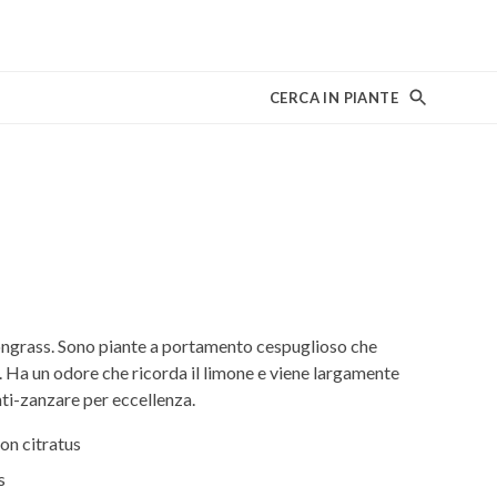
CERCA IN PIANTE
ongrass. Sono piante a portamento cespuglioso che
 Ha un odore che ricorda il limone e viene largamente
 anti-zanzare per eccellenza.
n citratus
s