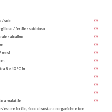
/ sole
gilloso / fertile / sabbioso
rale / alcalino
 m
2 mesi
 cm
tra 8 e 40 °C in
o a malattie
ev'essere fertile, ricco di sostanze organiche e ben