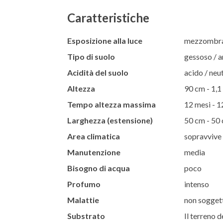
Caratteristiche
Esposizione alla luce
mezzombra 
Tipo di suolo
gessoso / ar
Acidità del suolo
acido / neut
Altezza
90 cm - 1,1
Tempo altezza massima
12 mesi - 1
Larghezza (estensione)
50 cm - 50
Area climatica
sopravvive 
Manutenzione
media
Bisogno di acqua
poco
Profumo
intenso
Malattie
non soggett
Substrato
Il terreno d