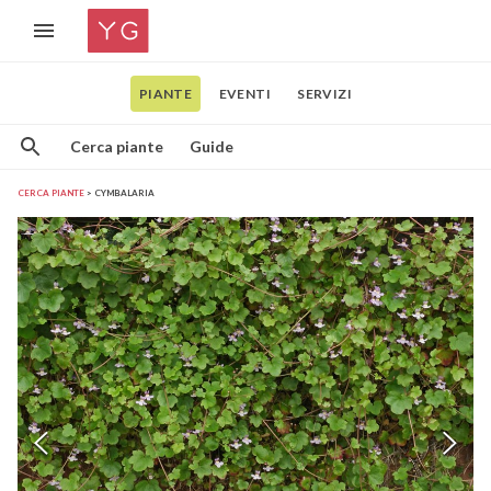
PIANTE
EVENTI
SERVIZI
Cerca piante
Guide
CERCA PIANTE
CYMBALARIA