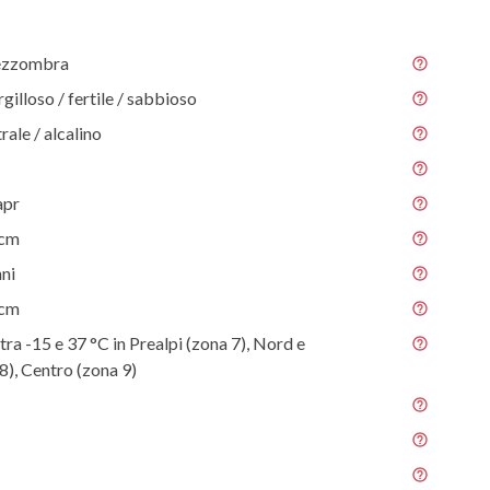
ezzombra
gilloso / fertile / sabbioso
rale / alcalino
apr
 cm
nni
 cm
tra -15 e 37 °C in Prealpi (zona 7), Nord e
8), Centro (zona 9)