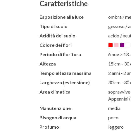
Caratteristiche
Esposizione alla luce
ombra / m
Tipo di suolo
gessoso / ar
Acidità del suolo
acido / neut
Colore dei fiori
Periodo di fioritura
6 nov > 13 
Altezza
15 cm - 30
Tempo altezza massima
2 anni - 2 a
Larghezza (estensione)
30 cm - 30
Area climatica
sopravvive 
Appennini (
Manutenzione
media
Bisogno di acqua
poco
Profumo
leggero