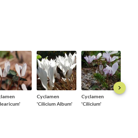
clamen
Cyclamen
Cyclamen
Cycl
learicum'
'Cilicium Album'
'Cilicium'
'Cypr