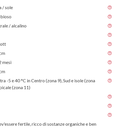
/ sole
abbioso
rale / alcalino
 ott
 cm
2 mesi
 cm
tra -5 e 40 °C in Centro (zona 9), Sud e isole (zona
picale (zona 11)
ev'essere fertile, ricco di sostanze organiche e ben