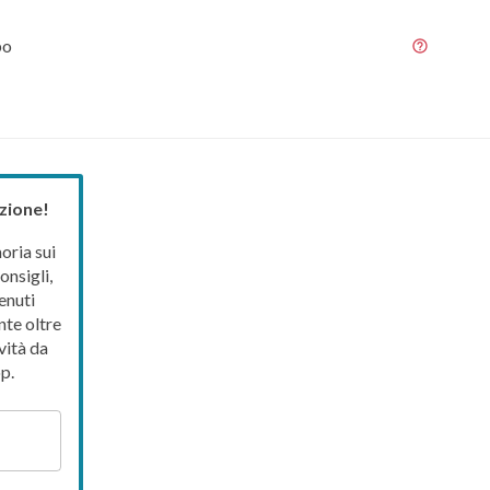
bo
zione!
ria sui
onsigli,
enuti
nte oltre
vità da
p.