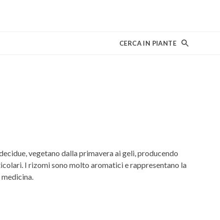
CERCA IN PIANTE
decidue, vegetano dalla primavera ai geli, producendo
ticolari. I rizomi sono molto aromatici e rappresentano la
a medicina.