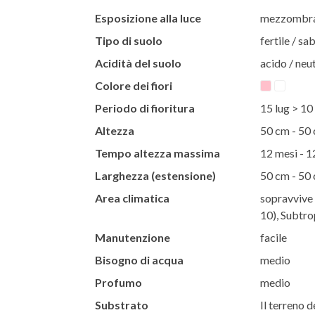
Esposizione alla luce
mezzombra 
Tipo di suolo
fertile / s
Acidità del suolo
acido / neut
Colore dei fiori
Periodo di fioritura
15 lug > 10
Altezza
50 cm - 50
Tempo altezza massima
12 mesi - 1
Larghezza (estensione)
50 cm - 50
Area climatica
sopravvive 
10), Subtro
Manutenzione
facile
Bisogno di acqua
medio
Profumo
medio
Substrato
Il terreno d