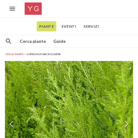
PIANTE
EVENTI
SERVIZI
Cerca piante
Guide
CERCA PIANTE
CUPRESSUS MACROCARPA