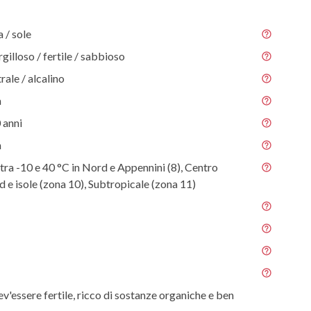
/ sole
gilloso / fertile / sabbioso
rale / alcalino
m
 anni
m
tra -10 e 40 °C in Nord e Appennini (8), Centro
ud e isole (zona 10), Subtropicale (zona 11)
ev'essere fertile, ricco di sostanze organiche e ben