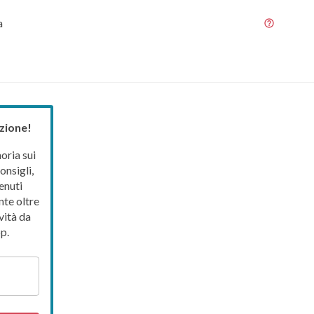
a
zione!
ria sui
onsigli,
enuti
nte oltre
vità da
p.