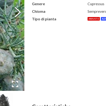
Genere
Cupressus
Chioma
Semprever
Tipo di pianta
ARBUSTO
ALB