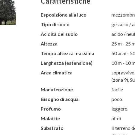
Caratteristiche
Esposizione alla luce
mezzombra 
Tipo di suolo
gessoso / ar
Acidità del suolo
acido / neut
Altezza
25 m - 25 
Tempo altezza massima
50 anni - 50
Larghezza (estensione)
10 m - 10 
Area climatica
sopravvive 
(zona 9), S
Manutenzione
facile
Bisogno di acqua
poco
Profumo
leggero
Malattie
afidi
Substrato
Il terreno d