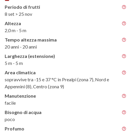
Periodo di frutti
8 set > 25 nov
Altezza
2,0 m - 5 m
Tempo altezza massima
20 anni - 20 anni
Larghezza (estensione)
5 m - 5 m
Area climatica
sopravvive tra -15 e 37 °C in Prealpi (zona 7), Nord e
Appennini (8), Centro (zona 9)
Manutenzione
facile
Bisogno di acqua
poco
Profumo