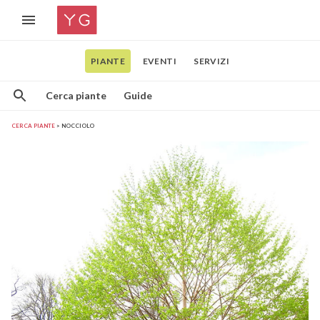
PIANTE
EVENTI
SERVIZI
Cerca piante
Guide
CERCA PIANTE
NOCCIOLO