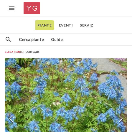
PIANTE
EVENTI
SERVIZI
Cerca piante
Guide
CERCA PIANTE
CORYDALIS